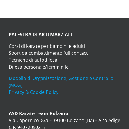
should
be
left
blank
PALESTRA DI ARTI MARZIALI
Corsi di karate per bambini e adulti
Sport da combattimento full contact
Tecniche di autodifesa
Difesa personale/femminile
Modello di Organizzazione, Gestione e Controllo
(MOG)
Privacy & Cookie Policy
ASD Karate Team Bolzano
Via Copernico, 8/a – 39100 Bolzano (BZ) – Alto Adige
C.F. 94072050217